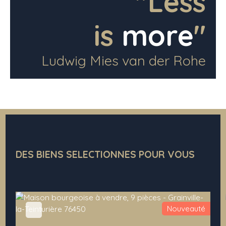
"Less
is
more
"
Ludwig Mies van der Rohe
DES BIENS SELECTIONNES POUR VOUS
Nouveauté