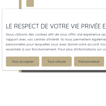
LE RESPECT DE VOTRE VIE PRIVÉE
Nous utilisons des cookies afin de vous offrir une expérience 
rapport avec vos centres d'intérêt. Ils nous permettent également
personnelles pour lesquelles vous avez donné votre accord. Vous
essentiels à son fonctionnement. Pour plus d'informations sur v
Tout accepter
Tout refuser
Personnaliser
Vendu
Appartement à vendre, 1 pièce -
1
pièce
40.3
m²
Rouen 76100
A saisir !!! EXCLUSIVITÉ IMMÖÖ vous propose cet a