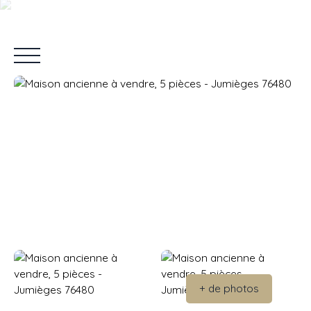
Accueil
Vendre
Acheter
Louer
Nos Services
Blo
Estimation
+ de photos