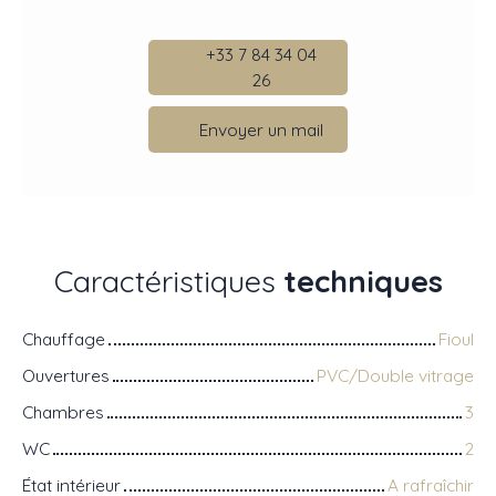
+33 7 84 34 04
26
Envoyer un mail
Caractéristiques
techniques
Chauffage
Fioul
Ouvertures
PVC/Double vitrage
Chambres
3
WC
2
État intérieur
A rafraîchir