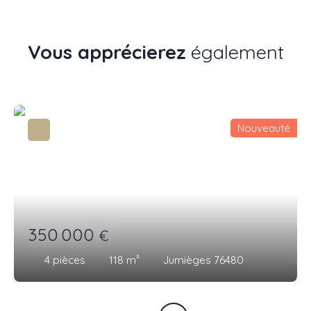
Vous apprécierez
également
Nouveauté
350 000
€
4
pièces
118
m²
Jumièges 76480