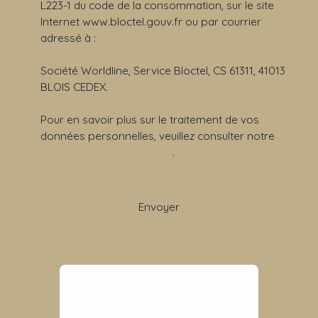
L223-1 du code de la consommation, sur le site
Internet www.bloctel.gouv.fr ou par courrier
adressé à :
Société Worldline, Service Bloctel, CS 61311, 41013
BLOIS CEDEX.
Pour en savoir plus sur le traitement de vos
données personnelles, veuillez consulter notre
politique de confidentialité
.
Envoyer