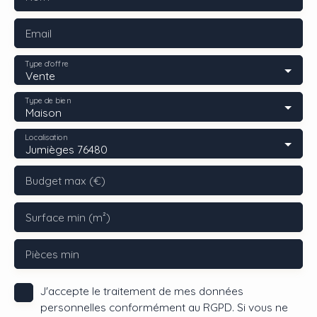
Email
Type d'offre
Vente
Type de bien
Maison
Localisation
Jumièges 76480
Budget max (€)
Surface min (m²)
Pièces min
J'accepte le traitement de mes données
personnelles conformément au RGPD. Si vous ne