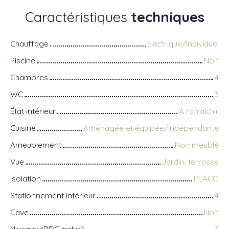
Caractéristiques
techniques
Chauffage
Electrique/Individuel
Piscine
Non
Chambres
4
WC
3
État intérieur
A rafraîchir
Cuisine
Aménagée et équipée/Indépendante
Ameublement
Non meublé
Vue
Jardin, terrasse
Isolation
PLACO
Stationnement intérieur
4
Cave
Non