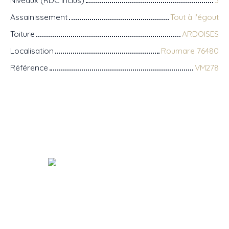
Niveaux (RDC inclus)
3
Assainissement
Tout à l'égout
Toiture
ARDOISES
Localisation
Roumare 76480
Référence
VM278