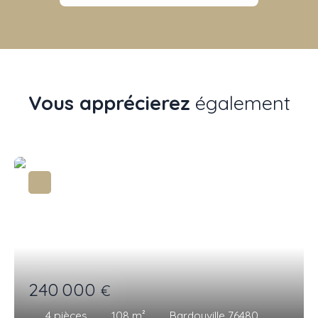
Vous apprécierez
également
240 000
€
4
pièces
108
m²
Bardouville 76480