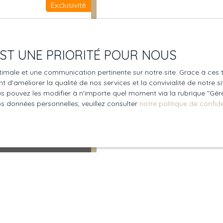
Exclusivité
 EST UNE PRIORITÉ POUR NOUS
optimale et une communication pertinente sur notre site. Grace à c
 d'améliorer la qualité de nos services et la convivialité de notre s
 pouvez les modifier à n'importe quel moment via la rubrique ″Gérer
os données personnelles, veuillez consulter
notre politique de confide
6460
ente ce magnifique hôtel