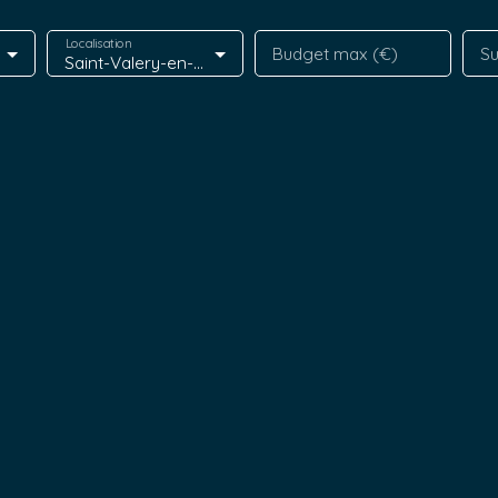
Localisation
Budget max (€)
Su
Saint-Valery-en-Caux (76460)