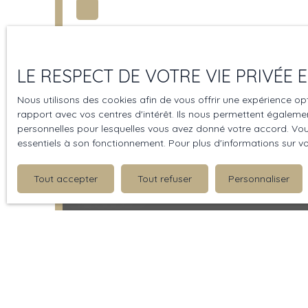
LE RESPECT DE VOTRE VIE PRIVÉE
Nous utilisons des cookies afin de vous offrir une expérience 
rapport avec vos centres d'intérêt. Ils nous permettent également
personnelles pour lesquelles vous avez donné votre accord. Vous
essentiels à son fonctionnement. Pour plus d'informations sur v
Tout accepter
Tout refuser
Personnaliser
698 000
€
Hôtel particulier
7
pièces
287
m²
Saint-Valery-en-Caux 7
IMMÖÖ Propriétés de Normandie vos propose à la v