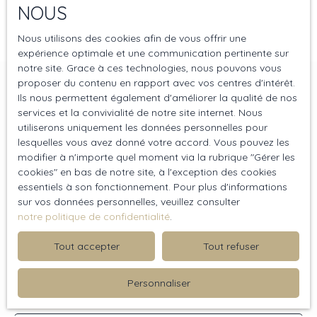
NOUS
Nous utilisons des cookies afin de vous offrir une
expérience optimale et une communication pertinente sur
notre site. Grace à ces technologies, nous pouvons vous
proposer du contenu en rapport avec vos centres d'intérêt.
Ils nous permettent également d'améliorer la qualité de nos
Vous ne trouvez pas
services et la convivialité de notre site internet. Nous
utiliserons uniquement les données personnelles pour
la propriété de vos rêves ?
lesquelles vous avez donné votre accord. Vous pouvez les
modifier à n'importe quel moment via la rubrique ″Gérer les
Ne manquez plus aucun bien correspondant à votre
cookies″ en bas de notre site, à l'exception des cookies
recherche en vous inscrivant à notre alerte mail !
essentiels à son fonctionnement. Pour plus d'informations
sur vos données personnelles, veuillez consulter
notre politique de confidentialité
.
Prénom
Tout accepter
Tout refuser
Nom
Personnaliser
Email