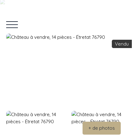
Vendu
Accueil
Vendre
Acheter
Louer
Nos Services
Blo
Estimation
+ de photos