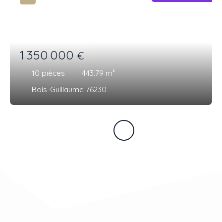
1 350 000
€
10
pièces
443.79
m²
Bois-Guillaume 76230