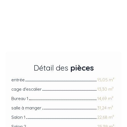
Détail des
pièces
entrée
15,05 m²
cage d'escalier
13,30 m²
Bureau 1
14,69 m²
salle à manger
31,24 m²
Salon 1
22,68 m²
Salon 2
25,39 m²