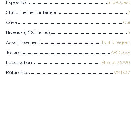
Exposition
Sud-Ouest
Stationnement intérieur
2
Cave
Oui
Niveaux (RDC inclus)
3
Assainissement
Tout à l'égout
Toiture
ARDOISE
Localisation
Étretat 76790
Référence
VM1837