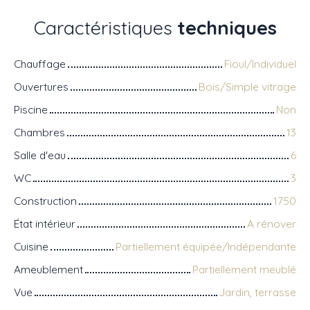
Caractéristiques
techniques
Chauffage
Fioul/Individuel
Ouvertures
Bois/Simple vitrage
Piscine
Non
Chambres
13
Salle d'eau
6
WC
3
Construction
1750
État intérieur
A rénover
Cuisine
Partiellement équipée/Indépendante
Ameublement
Partiellement meublé
Vue
Jardin, terrasse