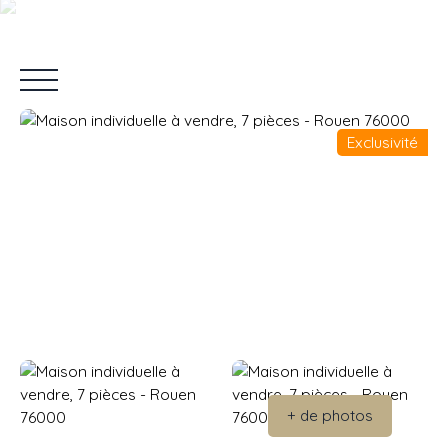
Exclusivité
Accueil
Vendre
Acheter
Louer
Nos Services
Blo
Estimation
+ de photos