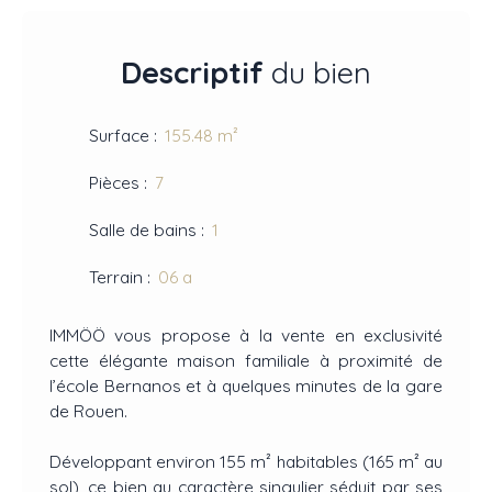
Descriptif
du bien
Surface
:
155.48
m²
Pièces
:
7
Salle de bains
:
1
Terrain
:
06 a
IMMÖÖ vous propose à la vente en exclusivité
cette élégante maison familiale à proximité de
l’école Bernanos et à quelques minutes de la gare
de Rouen.
Développant environ 155 m² habitables (165 m² au
sol), ce bien au caractère singulier séduit par ses