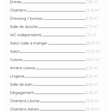
Entrée
7,55 m²
Chambre
12,76 m²
Dressing / bureau
9,76 m²
Salle de douche
2,77 m²
WC indépendants
1,11 m²
Salon salle à manger
26,73 m²
Salon
15,55 m²
Cuisine
14,07 m²
Arrière cuisine
6,33 m²
Lingerie
8,26 m²
Salle de bain
4,62 m²
Dégagement
3,72 m²
Chambre Léonie
13,61 m²
Chambre Adrien
14,76 m²