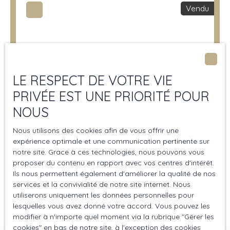
Vendu
LE RESPECT DE VOTRE VIE
PRIVÉE EST UNE PRIORITÉ POUR
Vendu
NOUS
Nous utilisons des cookies afin de vous offrir une
Chaumière
expérience optimale et une communication pertinente sur
notre site. Grace à ces technologies, nous pouvons vous
5
pièces
153
m²
Hauville 27350
proposer du contenu en rapport avec vos centres d'intérêt.
Ils nous permettent également d'améliorer la qualité de nos
EXCLUSIVITE IMMÖÖ vous propose cette magnifique
services et la convivialité de notre site internet. Nous
chaumière, située à seulement 5 min de Bourg Achard et
utiliserons uniquement les données personnelles pour
de l' A13 dans un environnement calme et verdoyant.
lesquelles vous avez donné votre accord. Vous pouvez les
Cette maison est composée au rez de chaussée, d'une
modifier à n'importe quel moment via la rubrique ″Gérer les
entrée, d'une cuisine aménagée et équipée, d'une arrière
cookies″ en bas de notre site, à l'exception des cookies