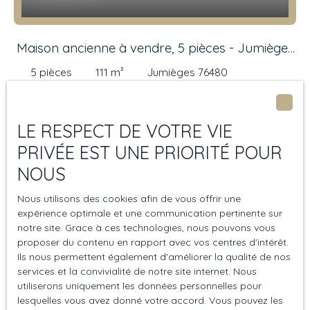
Maison ancienne à vendre, 5 pièces - Jumièges
76480
5
pièces
111
m²
Jumièges 76480
IMMÖÖ vous propose à la vente cette maison de
charme, située dans un environnement paisible, à
LE RESPECT DE VOTRE VIE
proximité du centre de Jumièges et de sa célèbre
abbaye. Ancienne maison de village à l’authenticité
PRIVÉE EST UNE PRIORITÉ POUR
préservée, elle constitue une adresse idéale pour une
NOUS
résidence secondaire en Normandie ou un premier
investissement. Elle offre une vue ouverte sur la
Nouveauté
Nous utilisons des cookies afin de vous offrir une
campagne environnante. La maison se compose de
expérience optimale et une communication pertinente sur
trois chambres, d’une salle de bain, d’un espace bureau
notre site. Grace à ces technologies, nous pouvons vous
ainsi que d’une pièce de vie lumineuse et chaleureuse,
proposer du contenu en rapport avec vos centres d'intérêt.
Ils nous permettent également d'améliorer la qualité de nos
agrémentée d’un poêle à bois. Des travaux de
services et la convivialité de notre site internet. Nous
rénovation seront à prévoir, sans caractère urgent,
utiliserons uniquement les données personnelles pour
offrant la possibilité d’envisager les améliorations dans
lesquelles vous avez donné votre accord. Vous pouvez les
un second temps et de révéler progressivement tout le