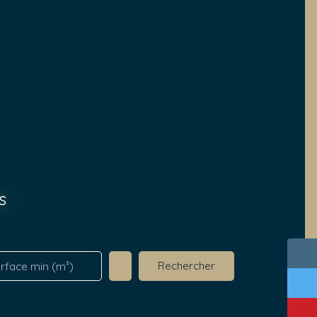
s
Rechercher
rface min (m²)